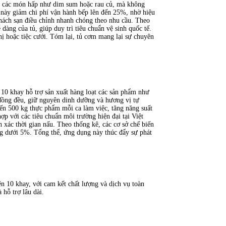
ới các món hấp như dim sum hoặc rau củ, mà không
 này giảm chi phí vận hành bếp lên đến 25%, nhờ hiệu
hách sạn điều chỉnh nhanh chóng theo nhu cầu. Theo
dàng của tủ, giúp duy trì tiêu chuẩn vệ sinh quốc tế.
ị hoặc tiệc cưới. Tóm lại, tủ cơm mang lại sự chuyên
10 khay hỗ trợ sản xuất hàng loạt các sản phẩm như
 đồng đều, giữ nguyên dinh dưỡng và hương vị tự
đến 500 kg thực phẩm mỗi ca làm việc, tăng năng suất
ợp với các tiêu chuẩn môi trường hiện đại tại Việt
xác thời gian nấu. Theo thống kê, các cơ sở chế biến
g dưới 5%. Tổng thể, ứng dụng này thúc đẩy sự phát
n 10 khay, với cam kết chất lượng và dịch vụ toàn
hỗ trợ lâu dài.