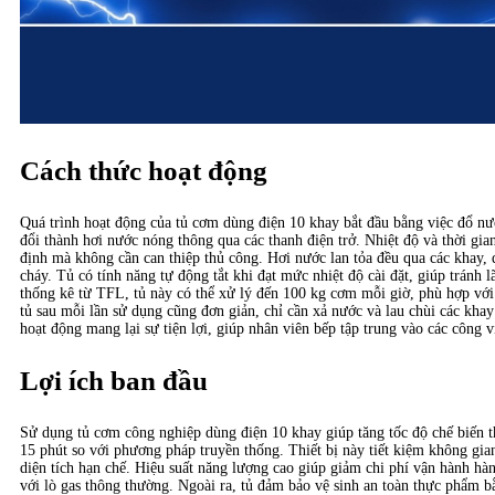
Cách thức hoạt động
Quá trình hoạt động của tủ cơm dùng điện 10 khay bắt đầu bằng việc đổ nư
đổi thành hơi nước nóng thông qua các thanh điện trở. Nhiệt độ và thời gian
định mà không cần can thiệp thủ công. Hơi nước lan tỏa đều qua các khay
cháy. Tủ có tính năng tự động tắt khi đạt mức nhiệt độ cài đặt, giúp tránh l
thống kê từ TFL, tủ này có thể xử lý đến 100 kg cơm mỗi giờ, phù hợp với
tủ sau mỗi lần sử dụng cũng đơn giản, chỉ cần xả nước và lau chùi các khay
hoạt động mang lại sự tiện lợi, giúp nhân viên bếp tập trung vào các công v
Lợi ích ban đầu
Sử dụng tủ cơm công nghiệp dùng điện 10 khay giúp tăng tốc độ chế biến 
15 phút so với phương pháp truyền thống. Thiết bị này tiết kiệm không gia
diện tích hạn chế. Hiệu suất năng lượng cao giúp giảm chi phí vận hành hà
với lò gas thông thường. Ngoài ra, tủ đảm bảo vệ sinh an toàn thực phẩm bằ