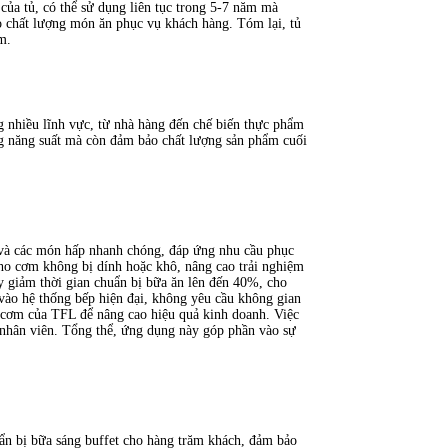
ủa tủ, có thể sử dụng liên tục trong 5-7 năm mà
o chất lượng món ăn phục vụ khách hàng. Tóm lại, tủ
m.
g nhiều lĩnh vực, từ nhà hàng đến chế biến thực phẩm
ng năng suất mà còn đảm bảo chất lượng sản phẩm cuối
và các món hấp nhanh chóng, đáp ứng nhu cầu phục
 cho cơm không bị dính hoặc khô, nâng cao trải nghiệm
y giảm thời gian chuẩn bị bữa ăn lên đến 40%, cho
 vào hệ thống bếp hiện đại, không yêu cầu không gian
 cơm của TFL để nâng cao hiệu quả kinh doanh. Việc
o nhân viên. Tổng thể, ứng dụng này góp phần vào sự
ẩn bị bữa sáng buffet cho hàng trăm khách, đảm bảo