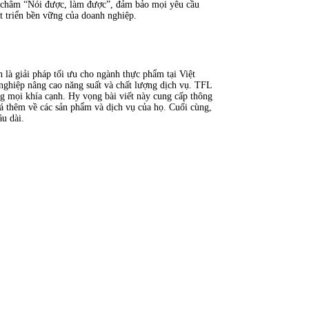
 châm “Nói được, làm được”, đảm bảo mọi yêu cầu
t triển bền vững của doanh nghiệp.
 là giải pháp tối ưu cho ngành thực phẩm tại Việt
h nghiệp nâng cao năng suất và chất lượng dịch vụ. TFL
ng mọi khía cạnh. Hy vọng bài viết này cung cấp thông
á thêm về các sản phẩm và dịch vụ của họ. Cuối cùng,
âu dài.