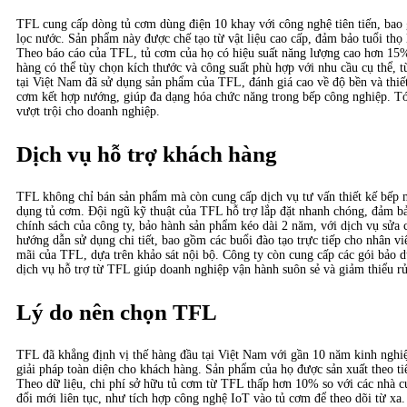
TFL cung cấp dòng tủ cơm dùng điện 10 khay với công nghệ tiên tiến, bao
lọc nước. Sản phẩm này được chế tạo từ vật liệu cao cấp, đảm bảo tuổi thọ
Theo báo cáo của TFL, tủ cơm của họ có hiệu suất năng lượng cao hơn 15% 
hàng có thể tùy chọn kích thước và công suất phù hợp với nhu cầu cụ thể,
tại Việt Nam đã sử dụng sản phẩm của TFL, đánh giá cao về độ bền và thiế
cơm kết hợp nướng, giúp đa dạng hóa chức năng trong bếp công nghiệp. Tó
vượt trội cho doanh nghiệp.
Dịch vụ hỗ trợ khách hàng
TFL không chỉ bán sản phẩm mà còn cung cấp dịch vụ tư vấn thiết kế bếp m
dụng tủ cơm. Đội ngũ kỹ thuật của TFL hỗ trợ lắp đặt nhanh chóng, đảm bả
chính sách của công ty, bảo hành sản phẩm kéo dài 2 năm, với dịch vụ sửa
hướng dẫn sử dụng chi tiết, bao gồm các buổi đào tạo trực tiếp cho nhân v
mãi của TFL, dựa trên khảo sát nội bộ. Công ty còn cung cấp các gói bảo d
dịch vụ hỗ trợ từ TFL giúp doanh nghiệp vận hành suôn sẻ và giảm thiểu rủ
Lý do nên chọn TFL
TFL đã khẳng định vị thế hàng đầu tại Việt Nam với gần 10 năm kinh nghiệ
giải pháp toàn diện cho khách hàng. Sản phẩm của họ được sản xuất theo ti
Theo dữ liệu, chi phí sở hữu tủ cơm từ TFL thấp hơn 10% so với các nhà c
đổi mới liên tục, như tích hợp công nghệ IoT vào tủ cơm để theo dõi từ x