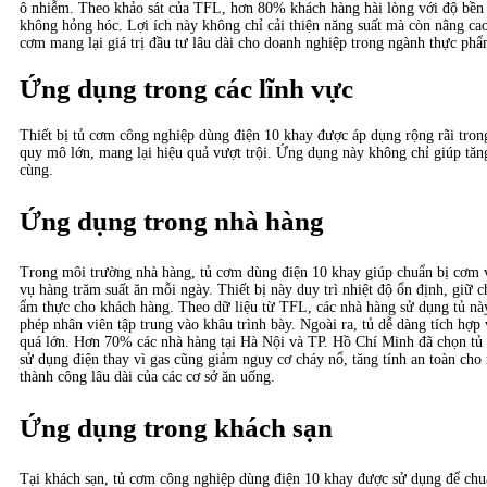
ô nhiễm. Theo khảo sát của TFL, hơn 80% khách hàng hài lòng với độ bền c
không hỏng hóc. Lợi ích này không chỉ cải thiện năng suất mà còn nâng ca
cơm mang lại giá trị đầu tư lâu dài cho doanh nghiệp trong ngành thực phẩ
Ứng dụng trong các lĩnh vực
Thiết bị tủ cơm công nghiệp dùng điện 10 khay được áp dụng rộng rãi tron
quy mô lớn, mang lại hiệu quả vượt trội. Ứng dụng này không chỉ giúp tă
cùng.
Ứng dụng trong nhà hàng
Trong môi trường nhà hàng, tủ cơm dùng điện 10 khay giúp chuẩn bị cơm 
vụ hàng trăm suất ăn mỗi ngày. Thiết bị này duy trì nhiệt độ ổn định, giữ
ẩm thực cho khách hàng. Theo dữ liệu từ TFL, các nhà hàng sử dụng tủ nà
phép nhân viên tập trung vào khâu trình bày. Ngoài ra, tủ dễ dàng tích hợp
quá lớn. Hơn 70% các nhà hàng tại Hà Nội và TP. Hồ Chí Minh đã chọn tủ
sử dụng điện thay vì gas cũng giảm nguy cơ cháy nổ, tăng tính an toàn ch
thành công lâu dài của các cơ sở ăn uống.
Ứng dụng trong khách sạn
Tại khách sạn, tủ cơm công nghiệp dùng điện 10 khay được sử dụng để chu