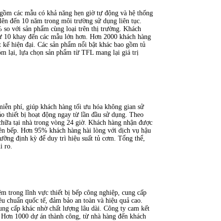
 gồm các mẫu có khả năng hẹn giờ tự động và hệ thống
 lên đến 10 năm trong môi trường sử dụng liên tục.
so với sản phẩm cùng loại trên thị trường. Khách
 từ 10 khay đến các mẫu lớn hơn. Hơn 2000 khách hàng
t kế hiện đại. Các sản phẩm nổi bật khác bao gồm tủ
m lại, lựa chọn sản phẩm từ TFL mang lại giá trị
iễn phí, giúp khách hàng tối ưu hóa không gian sử
o thiết bị hoạt động ngay từ lần đầu sử dụng. Theo
 chữa tại nhà trong vòng 24 giờ. Khách hàng nhận được
iên bếp. Hơn 95% khách hàng hài lòng với dịch vụ hậu
ưỡng định kỳ để duy trì hiệu suất tủ cơm. Tổng thể,
i ro.
m trong lĩnh vực thiết bị bếp công nghiệp, cung cấp
êu chuẩn quốc tế, đảm bảo an toàn và hiệu quả cao.
ung cấp khác nhờ chất lượng lâu dài. Công ty cam kết
a. Hơn 1000 dự án thành công, từ nhà hàng đến khách