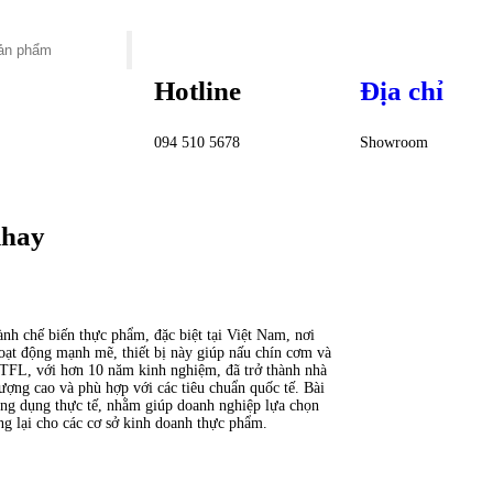
Hotline
Địa chỉ
094 510 5678
Showroom
khay
nh chế biến thực phẩm, đặc biệt tại Việt Nam, nơi
hoạt động mạnh mẽ, thiết bị này giúp nấu chín cơm và
 TFL, với hơn 10 năm kinh nghiệm, đã trở thành nhà
ượng cao và phù hợp với các tiêu chuẩn quốc tế. Bài
 ứng dụng thực tế, nhằm giúp doanh nghiệp lựa chọn
ng lại cho các cơ sở kinh doanh thực phẩm.