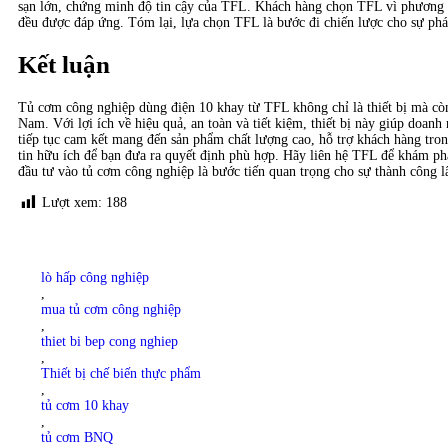
sạn lớn, chứng minh độ tin cậy của TFL. Khách hàng chọn TFL vì phương
đều được đáp ứng. Tóm lại, lựa chọn TFL là bước đi chiến lược cho sự phá
Kết luận
Tủ cơm công nghiệp dùng điện 10 khay từ TFL không chỉ là thiết bị mà còn
Nam. Với lợi ích về hiệu quả, an toàn và tiết kiệm, thiết bị này giúp doan
tiếp tục cam kết mang đến sản phẩm chất lượng cao, hỗ trợ khách hàng tro
tin hữu ích để bạn đưa ra quyết định phù hợp. Hãy liên hệ TFL để khám ph
đầu tư vào tủ cơm công nghiệp là bước tiến quan trọng cho sự thành công l
Lượt xem:
188
lò hấp công nghiệp
,
mua tủ cơm công nghiệp
,
thiet bi bep cong nghiep
,
Thiết bị chế biến thực phẩm
,
tủ cơm 10 khay
,
tủ cơm BNQ