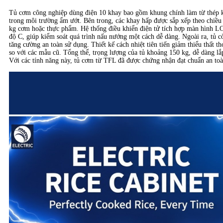
Tủ cơm công nghiệp dùng điện 10 khay bao gồm khung chính làm từ thép 
trong môi trường ẩm ướt. Bên trong, các khay hấp được sắp xếp theo chiều
kg cơm hoặc thực phẩm. Hệ thống điều khiển điện tử tích hợp màn hình LC
độ C, giúp kiểm soát quá trình nấu nướng một cách dễ dàng. Ngoài ra, tủ cò
tăng cường an toàn sử dụng. Thiết kế cách nhiệt tiên tiến giảm thiểu thất t
so với các mẫu cũ. Tổng thể, trọng lượng của tủ khoảng 150 kg, dễ dàng lắ
Với các tính năng này, tủ cơm từ TFL đã được chứng nhận đạt chuẩn an to