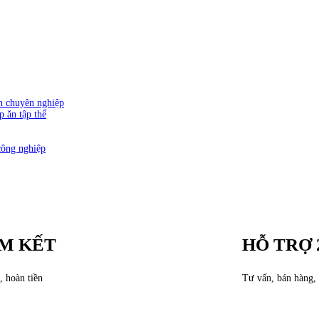
ăn chuyên nghiệp
p ăn tập thể
công nghiệp
M KẾT
HỖ TRỢ 
, hoàn tiền
Tư vấn, bán hàng, 