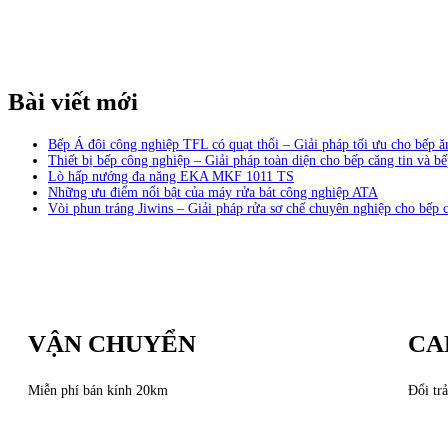
Bài viết mới
Bếp Á đôi công nghiệp TFL có quạt thổi – Giải pháp tối ưu cho bếp 
Thiết bị bếp công nghiệp – Giải pháp toàn diện cho bếp căng tin và bế
Lò hấp nướng đa năng EKA MKF 1011 TS
Những ưu điểm nổi bật của máy rửa bát công nghiệp ATA
Vòi phun tráng Jiwins – Giải pháp rửa sơ chế chuyên nghiệp cho bếp 
VẬN CHUYỂN
CA
Miễn phí bán kính 20km
Đổi trả