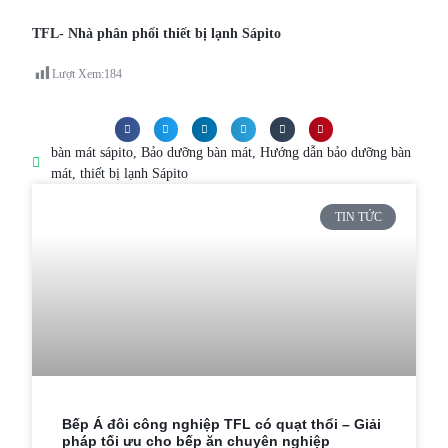
TFL- Nhà phân phối thiết bị lạnh Sápito
Lượt Xem:
184
bàn mát sápito
,
Bảo dưỡng bàn mát
,
Hướng dẫn bảo dưỡng bàn
mát
,
thiết bị lạnh Sápito
TIN TỨC
Bếp Á đôi công nghiệp TFL có quạt thổi – Giải
pháp tối ưu cho bếp ăn chuyên nghiệp