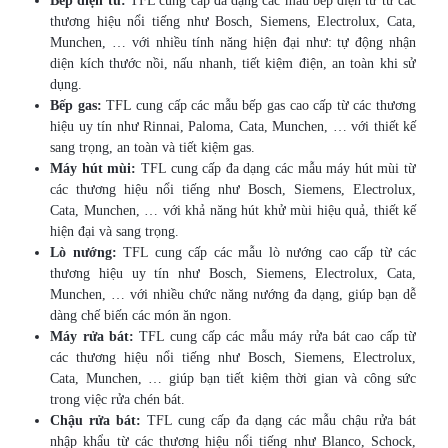
Bếp điện từ:
TFL cung cấp đa dạng các mẫu bếp điện từ từ các
thương hiệu nổi tiếng như Bosch, Siemens, Electrolux, Cata,
Munchen, … với nhiều tính năng hiện đại như: tự động nhận
diện kích thước nồi, nấu nhanh, tiết kiệm điện, an toàn khi sử
dụng.
Bếp gas:
TFL cung cấp các mẫu bếp gas cao cấp từ các thương
hiệu uy tín như Rinnai, Paloma, Cata, Munchen, … với thiết kế
sang trọng, an toàn và tiết kiệm gas.
Máy hút mùi:
TFL cung cấp đa dạng các mẫu máy hút mùi từ
các thương hiệu nổi tiếng như Bosch, Siemens, Electrolux,
Cata, Munchen, … với khả năng hút khử mùi hiệu quả, thiết kế
hiện đại và sang trọng.
Lò nướng:
TFL cung cấp các mẫu lò nướng cao cấp từ các
thương hiệu uy tín như Bosch, Siemens, Electrolux, Cata,
Munchen, … với nhiều chức năng nướng đa dạng, giúp bạn dễ
dàng chế biến các món ăn ngon.
Máy rửa bát:
TFL cung cấp các mẫu máy rửa bát cao cấp từ
các thương hiệu nổi tiếng như Bosch, Siemens, Electrolux,
Cata, Munchen, … giúp bạn tiết kiệm thời gian và công sức
trong việc rửa chén bát.
Chậu rửa bát:
TFL cung cấp đa dạng các mẫu chậu rửa bát
nhập khẩu từ các thương hiệu nổi tiếng như Blanco, Schock,