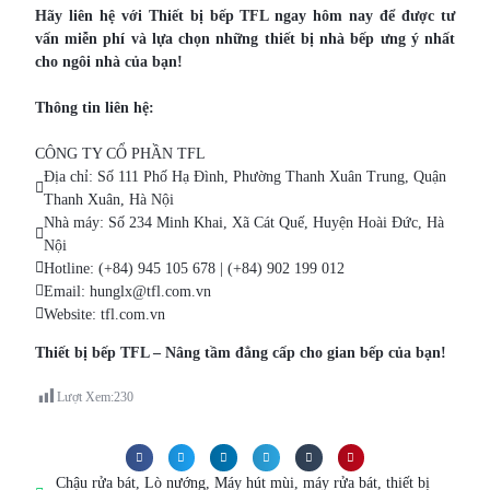
Hãy liên hệ với Thiết bị bếp TFL ngay hôm nay để được tư
vấn miễn phí và lựa chọn những thiết bị nhà bếp ưng ý nhất
cho ngôi nhà của bạn!
Thông tin liên hệ:
CÔNG TY CỔ PHẦN TFL
Địa chỉ: Số 111 Phố Hạ Đình, Phường Thanh Xuân Trung, Quận
Thanh Xuân, Hà Nội
Nhà máy: Số 234 Minh Khai, Xã Cát Quế, Huyện Hoài Đức, Hà
Nội
Hotline: (+84) 945 105 678 | (+84) 902 199 012
Email: hunglx@tfl.com.vn
Website: tfl.com.vn
Thiết bị bếp TFL – Nâng tầm đẳng cấp cho gian bếp của bạn!
Lượt Xem:
230
Chậu rửa bát
,
Lò nướng
,
Máy hút mùi
,
máy rửa bát
,
thiết bị