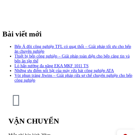
Bài viết mới
Bếp Á đôi công nghiệp TFL có quạt thổi – Giải pháp tối ưu cho bếp
ăn chuyên nghiệp
Thiết bị bếp công nghiệp – Giải pháp toàn diện cho bếp căng tin và
bếp ăn tập thể
Lò hấp nướng đa năng EKA MKF 1011 TS
Những ưu điểm nổi bật của máy rửa bát công nghiệp ATA
Vòi phun tráng Jiwins – Giải pháp rửa sơ chế chuyên nghiệp cho bếp
công nghiệp
VẬN CHUYỂN