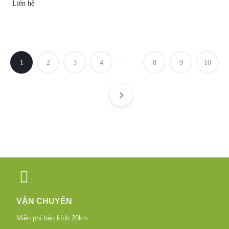
Liên hệ
…
1
2
3
4
8
9
10
VẬN CHUYỂN
Miễn phí bán kính 20km