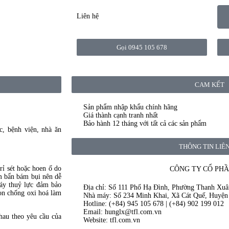
Liên hệ
Gọi 0945 105 678
CAM KẾT
Sản phẩm nhập khẩu chính hãng
Giá thành cạnh tranh nhất
Bảo hành 12 tháng với tất cả các sản phẩm
c, bệnh viện, nhà ăn
THÔNG TIN LIÊ
rỉ sét hoặc hoen ố do
CÔNG TY CỔ PHẦ
ám bẩn bám bụi nên dễ
máy thuỷ lực đảm bảo
Địa chỉ: Số 111 Phố Hạ Đình, Phường Thanh Xu
on chống oxi hoá làm
Nhà máy: Số 234 Minh Khai, Xã Cát Quế, Huyện
Hotline: (+84) 945 105 678 | (+84) 902 199 012
Email: hunglx@tfl.com.vn
hau theo yêu cầu của
Website: tfl.com.vn