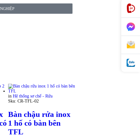
 NGHIỆP
in
Hệ thống sơ chế - Rửa
Sku:
CR-TFL-02
x
Bàn chậu rửa inox
có
1 hố có bàn bên
TFL