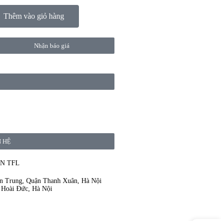
Thêm vào giỏ hàng
Nhận báo giá
N HỆ
N TFL
ân Trung, Quận Thanh Xuân, Hà Nội
 Hoài Đức, Hà Nội