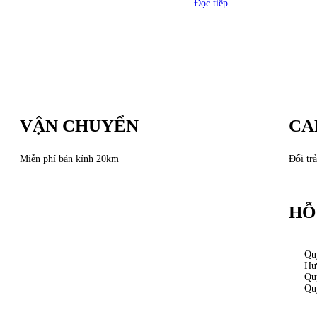
Đọc tiếp
VẬN CHUYỂN
CA
Miễn phí bán kính 20km
Đổi trả
HỖ
Qu
Hư
Qu
Qu