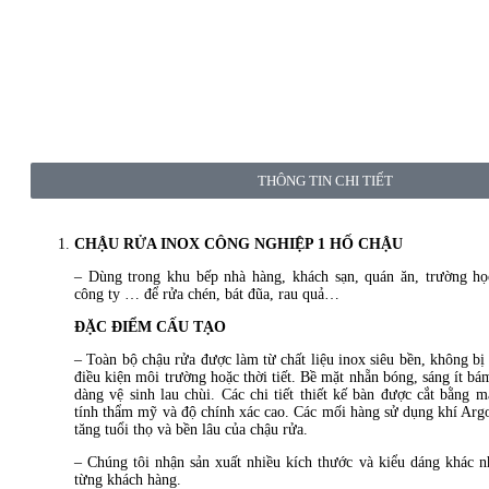
THÔNG TIN CHI TIẾT
CHẬU RỬA INOX CÔNG NGHIỆP 1 HỐ CHẬU
– Dùng trong khu bếp nhà hàng, khách sạn, quán ăn, trường họ
công ty … để rửa chén, bát đũa, rau quả…
ĐẶC ĐIỂM CẤU TẠO
– Toàn bộ chậu rửa được làm từ chất liệu inox siêu bền, không bị 
điều kiện môi trường hoặc thời tiết. Bề mặt nhẵn bóng, sáng ít b
dàng vệ sinh lau chùi. Các chi tiết thiết kế bàn được cắt bằng 
tính thẩm mỹ và độ chính xác cao. Các mối hàng sử dụng khí Arg
tăng tuổi thọ và bền lâu của chậu rửa.
– Chúng tôi nhận sản xuất nhiều kích thước và kiểu dáng khác n
từng khách hàng.