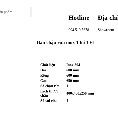
Hotline
Địa chỉ
094 510 5678
Showroom
Bàn chậu rửa inox 1 hố TFL
Chất liệu
Inox 304
Dài
600 mm
Rộng
600 mm
Cao
650 mm
Số chậu rửa
1
Kích thước
400x400x250 mm
chậu
Số vòi rửa
1