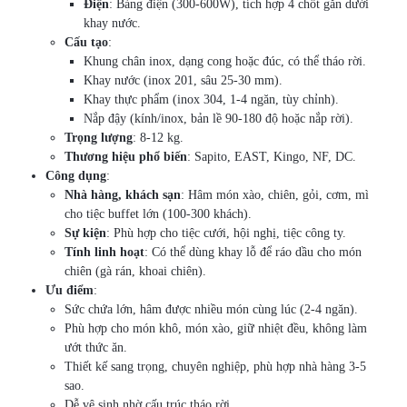
Điện
: Bảng điện (300-600W), tích hợp 4 chốt gắn dưới
khay nước.
Cấu tạo
:
Khung chân inox, dạng cong hoặc đúc, có thể tháo rời.
Khay nước (inox 201, sâu 25-30 mm).
Khay thực phẩm (inox 304, 1-4 ngăn, tùy chỉnh).
Nắp đậy (kính/inox, bản lề 90-180 độ hoặc nắp rời).
Trọng lượng
: 8-12 kg.
Thương hiệu phổ biến
: Sapito, EAST, Kingo, NF, DC.
Công dụng
:
Nhà hàng, khách sạn
: Hâm món xào, chiên, gỏi, cơm, mì
cho tiệc buffet lớn (100-300 khách).
Sự kiện
: Phù hợp cho tiệc cưới, hội nghị, tiệc công ty.
Tính linh hoạt
: Có thể dùng khay lỗ để ráo dầu cho món
chiên (gà rán, khoai chiên).
Ưu điểm
:
Sức chứa lớn, hâm được nhiều món cùng lúc (2-4 ngăn).
Phù hợp cho món khô, món xào, giữ nhiệt đều, không làm
ướt thức ăn.
Thiết kế sang trọng, chuyên nghiệp, phù hợp nhà hàng 3-5
sao.
Dễ vệ sinh nhờ cấu trúc tháo rời.