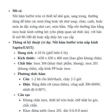
Mô tả
:
Nồi hâm buffet tròn có thiết kế nhỏ gọn, sang trọng, thường
dùng để hâm các món lỏng hoặc sệt như soup, cháo, canh, hoặc
món ăn đặc trưng như cari, món hầm. Nắp nồi thường làm bằng
inox hoặc kính cường lực (cho phép quan sát thức ăn), với bản
lề mở 90-180 độ hoặc nắp thủy lực cao cấp.
Thông số kỹ thuật (ví dụ: Nồi hâm buffet tròn nắp kính
Sapito/EAST)
:
Dung tích
: 4-10 lít (phổ biến 6 lít).
Kích thước
: ~430 x 430 x 460 mm (bao gồm khung chân).
Chất liệu
: Inox 304 (khay thực phẩm, khung), inox 201
(khung chân), nắp kính PP hoặc inox.
Phương thức hâm
:
Cồn
: 1-2 hũ cồn khô/thạch, cháy 2-5 giờ.
Điện
: Bảng điện rời (mua thêm), công suất 300-600W,
nhiệt độ 0-80°C.
Cấu tạo
:
Khung chân inox, thiết kế tròn hoặc chữ nhật bo góc,
chắc chắn.
Khay đựng nước (inox 201, dày 0.6-0.8 mm).