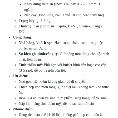
Khay đựng thức ăn (inox 304, dày 0.65-1.0 mm, 1
ngăn).
Nắp đậy (kính/inox, bản lề mở 180 độ hoặc thủy lực).
Trọng lượng
: 5-8 kg.
Thương hiệu phổ biến
: Sapito, EAST, Sunnex, Kingo,
DC.
Công dụng
:
Nhà hàng, khách sạn
: Hâm soup, cháo, canh trong tiệc
buffet sáng/trưa/tối.
Sự kiện gia đình/công ty
: Giữ nóng món lỏng cho tiệc sinh
nhật, liên hoan.
Tính thẩm mỹ
: Phù hợp với buffet bình dân hoặc cao cấp
(3-5 sao), dễ bố trí trên bàn tiệc.
Ưu điểm
:
Nhỏ gọn, tiết kiệm không gian, dễ di chuyển.
Thích hợp cho món lỏng, giữ nhiệt lâu, không làm khô thức
ăn.
Inox 304 an toàn vệ sinh thực phẩm, sáng bóng, dễ vệ sinh.
Nắp kính tăng tính thẩm mỹ, tiện quan sát món ăn.
Nhược điểm
:
Dung tích hạn chế (4-10 lít), không phù hợp cho món ăn