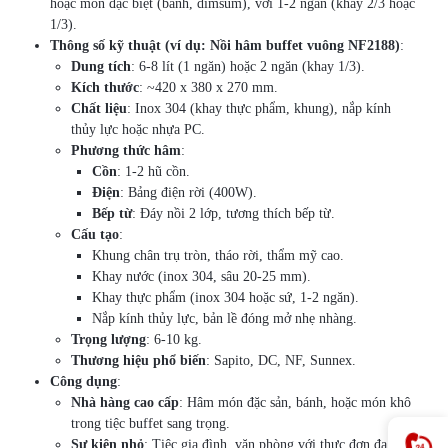
hoặc món đặc biệt (bánh, dimsum), với 1-2 ngăn (khay 2/3 hoặc
1/3).
Thông số kỹ thuật (ví dụ: Nồi hâm buffet vuông NF2188)
:
Dung tích
: 6-8 lít (1 ngăn) hoặc 2 ngăn (khay 1/3).
Kích thước
: ~420 x 380 x 270 mm.
Chất liệu
: Inox 304 (khay thực phẩm, khung), nắp kính
thủy lực hoặc nhựa PC.
Phương thức hâm
:
Cồn
: 1-2 hũ cồn.
Điện
: Bảng điện rời (400W).
Bếp từ
: Đáy nồi 2 lớp, tương thích bếp từ.
Cấu tạo
:
Khung chân trụ tròn, tháo rời, thẩm mỹ cao.
Khay nước (inox 304, sâu 20-25 mm).
Khay thực phẩm (inox 304 hoặc sứ, 1-2 ngăn).
Nắp kính thủy lực, bản lề đóng mở nhẹ nhàng.
Trọng lượng
: 6-10 kg.
Thương hiệu phổ biến
: Sapito, DC, NF, Sunnex.
Công dụng
:
Nhà hàng cao cấp
: Hâm món đặc sản, bánh, hoặc món khô
trong tiệc buffet sang trọng.
Sự kiện nhỏ
: Tiệc gia đình, văn phòng với thực đơn đa