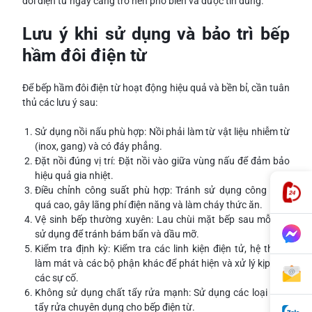
đôi điện từ ngày càng trở nên phổ biến và được tin dùng.
Lưu ý khi sử dụng và bảo trì bếp
hầm đôi điện từ
Để bếp hầm đôi điện từ hoạt động hiệu quả và bền bỉ, cần tuân
thủ các lưu ý sau:
Sử dụng nồi nấu phù hợp: Nồi phải làm từ vật liệu nhiễm từ
(inox, gang) và có đáy phẳng.
Đặt nồi đúng vị trí: Đặt nồi vào giữa vùng nấu để đảm bảo
hiệu quả gia nhiệt.
Điều chỉnh công suất phù hợp: Tránh sử dụng công suất
quá cao, gây lãng phí điện năng và làm cháy thức ăn.
Vệ sinh bếp thường xuyên: Lau chùi mặt bếp sau mỗi lần
sử dụng để tránh bám bẩn và dầu mỡ.
Kiểm tra định kỳ: Kiểm tra các linh kiện điện tử, hệ thống
làm mát và các bộ phận khác để phát hiện và xử lý kịp thời
các sự cố.
Không sử dụng chất tẩy rửa mạnh: Sử dụng các loại chất
tẩy rửa chuyên dụng cho bếp điện từ.