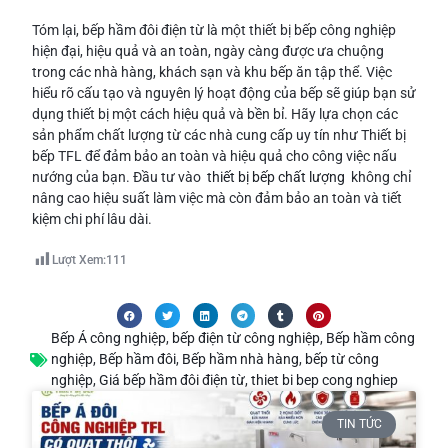
Tóm lại, bếp hầm đôi điện từ là một thiết bị bếp công nghiệp
hiện đại, hiệu quả và an toàn, ngày càng được ưa chuộng
trong các nhà hàng, khách sạn và khu bếp ăn tập thể. Việc
hiểu rõ cấu tạo và nguyên lý hoạt động của bếp sẽ giúp bạn sử
dụng thiết bị một cách hiệu quả và bền bỉ. Hãy lựa chọn các
sản phẩm chất lượng từ các nhà cung cấp uy tín như Thiết bị
bếp TFL để đảm bảo an toàn và hiệu quả cho công việc nấu
nướng của bạn. Đầu tư vào
thiết bị bếp chất lượng
không chỉ
nâng cao hiệu suất làm việc mà còn đảm bảo an toàn và tiết
kiệm chi phí lâu dài.
Lượt Xem:
111
Bếp Á công nghiệp
,
bếp điện từ công nghiệp
,
Bếp hầm công
nghiệp
,
Bếp hầm đôi
,
Bếp hầm nhà hàng
,
bếp từ công
nghiệp
,
Giá bếp hầm đôi điện từ
,
thiet bi bep cong nghiep
TIN TỨC