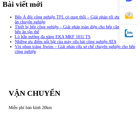
Bài viết mới
Bếp Á đôi công nghiệp TFL có quạt thổi – Giải pháp tối ưu cho bếp
ăn chuyên nghiệp
Thiết bị bếp công nghiệp – Giải pháp toàn diện cho bếp căng tin và
bếp ăn tập thể
Lò hấp nướng đa năng EKA MKF 1011 TS
Những ưu điểm nổi bật của máy rửa bát công nghiệp ATA
Vòi phun tráng Jiwins – Giải pháp rửa sơ chế chuyên nghiệp cho bếp
công nghiệp
VẬN CHUYỂN
Miễn phí bán kính 20km