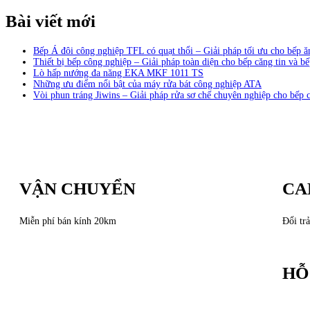
Bài viết mới
Bếp Á đôi công nghiệp TFL có quạt thổi – Giải pháp tối ưu cho bếp 
Thiết bị bếp công nghiệp – Giải pháp toàn diện cho bếp căng tin và bế
Lò hấp nướng đa năng EKA MKF 1011 TS
Những ưu điểm nổi bật của máy rửa bát công nghiệp ATA
Vòi phun tráng Jiwins – Giải pháp rửa sơ chế chuyên nghiệp cho bếp 
VẬN CHUYỂN
CA
Miễn phí bán kính 20km
Đổi trả
HỖ