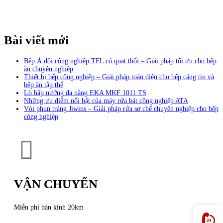
Bài viết mới
Bếp Á đôi công nghiệp TFL có quạt thổi – Giải pháp tối ưu cho bếp
ăn chuyên nghiệp
Thiết bị bếp công nghiệp – Giải pháp toàn diện cho bếp căng tin và
bếp ăn tập thể
Lò hấp nướng đa năng EKA MKF 1011 TS
Những ưu điểm nổi bật của máy rửa bát công nghiệp ATA
Vòi phun tráng Jiwins – Giải pháp rửa sơ chế chuyên nghiệp cho bếp
công nghiệp
VẬN CHUYỂN
Miễn phí bán kính 20km