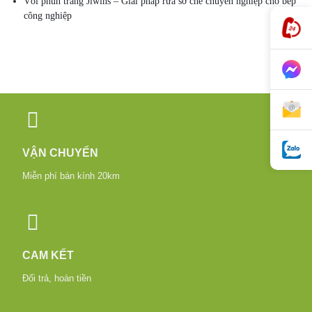
Vòi phun tráng Jiwins – Giải pháp rửa sơ chế chuyên nghiệp cho bếp
công nghiệp
VẬN CHUYỂN
Miễn phí bán kính 20km
CAM KẾT
Đổi trả, hoàn tiền