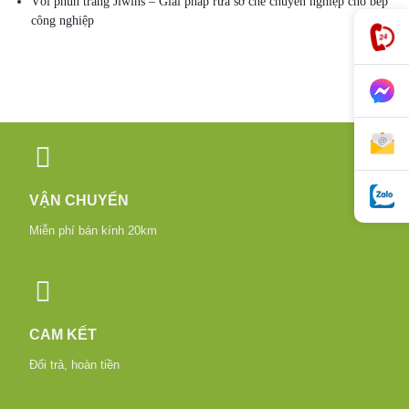
Vòi phun tráng Jiwins – Giải pháp rửa sơ chế chuyên nghiệp cho bếp
công nghiệp
VẬN CHUYỂN
Miễn phí bán kính 20km
CAM KẾT
Đổi trả, hoàn tiền