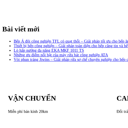
Bài viết mới
Bếp Á đôi công nghiệp TFL có quạt thổi – Giải pháp tối ưu cho bếp 
Thiết bị bếp công nghiệp – Giải pháp toàn diện cho bếp căng tin và bế
Lò hấp nướng đa năng EKA MKF 1011 TS
Những ưu điểm nổi bật của máy rửa bát công nghiệp ATA
Vòi phun tráng Jiwins – Giải pháp rửa sơ chế chuyên nghiệp cho bếp 
VẬN CHUYỂN
CA
Miễn phí bán kính 20km
Đổi trả