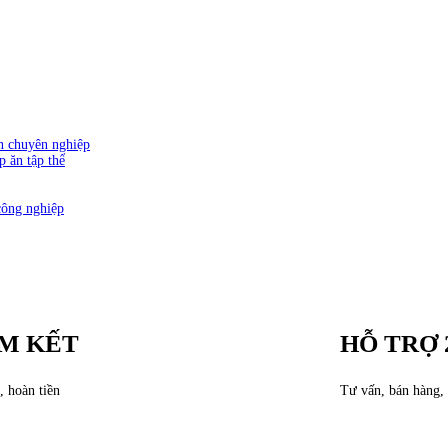
ăn chuyên nghiệp
p ăn tập thể
công nghiệp
M KẾT
HỖ TRỢ 
, hoàn tiền
Tư vấn, bán hàng, 