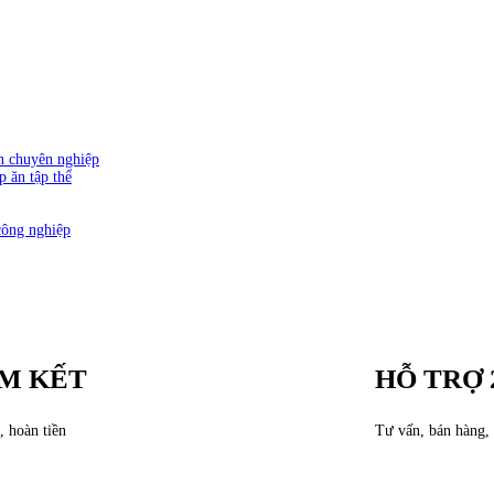
ăn chuyên nghiệp
p ăn tập thể
công nghiệp
M KẾT
HỖ TRỢ 
, hoàn tiền
Tư vấn, bán hàng, 