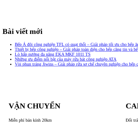
Bài viết mới
Bếp Á đôi công nghiệp TFL có quạt thổi – Giải pháp tối ưu cho bếp 
Thiết bị bếp công nghiệp – Giải pháp toàn diện cho bếp căng tin và bế
Lò hấp nướng đa năng EKA MKF 1011 TS
Những ưu điểm nổi bật của máy rửa bát công nghiệp ATA
Vòi phun tráng Jiwins – Giải pháp rửa sơ chế chuyên nghiệp cho bếp 
VẬN CHUYỂN
CA
Miễn phí bán kính 20km
Đổi trả