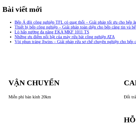
Bài viết mới
Bếp Á đôi công nghiệp TFL có quạt thổi – Giải pháp tối ưu cho bếp 
Thiết bị bếp công nghiệp – Giải pháp toàn diện cho bếp căng tin và bế
Lò hấp nướng đa năng EKA MKF 1011 TS
Những ưu điểm nổi bật của máy rửa bát công nghiệp ATA
Vòi phun tráng Jiwins – Giải pháp rửa sơ chế chuyên nghiệp cho bếp 
VẬN CHUYỂN
CA
Miễn phí bán kính 20km
Đổi trả
HỖ