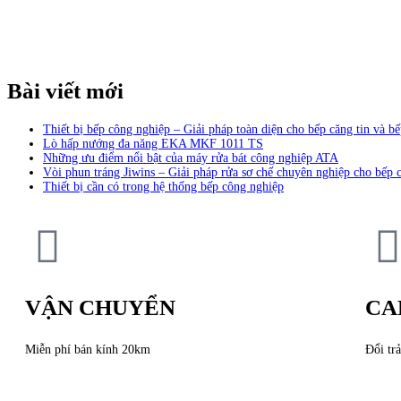
Bài viết mới
Thiết bị bếp công nghiệp – Giải pháp toàn diện cho bếp căng tin và bế
Lò hấp nướng đa năng EKA MKF 1011 TS
Những ưu điểm nổi bật của máy rửa bát công nghiệp ATA
Vòi phun tráng Jiwins – Giải pháp rửa sơ chế chuyên nghiệp cho bếp 
Thiết bị cần có trong hệ thống bếp công nghiệp
VẬN CHUYỂN
CA
Miễn phí bán kính 20km
Đổi trả