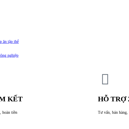
p ăn tập thể
công nghiệp
M KẾT
HỖ TRỢ 
, hoàn tiền
Tư vấn, bán hàng, 