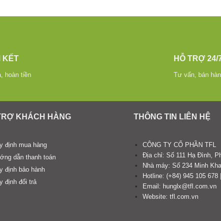
 KẾT
HỖ TRỢ 24/
ả, hoàn tiền
Tư vấn, bán hàn
TRỢ KHÁCH HÀNG
THÔNG TIN LIÊN HỆ
y định mua hàng
CÔNG TY CỔ PHẦN TFL
Địa chỉ: Số 111 Hạ Đình,
ớng dẫn thanh toán
Nhà máy: Số 234 Minh Kha
y định bảo hành
Hotline: (+84) 945 105 678 
 định đổi trả
Email: hunglx@tfl.com.vn
Website: tfl.com.vn