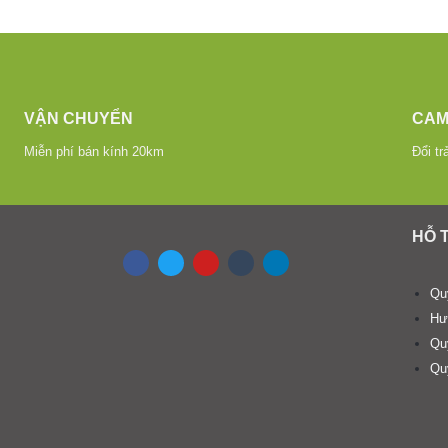
VẬN CHUYỂN
CAM
Miễn phí bán kính 20km
Đổi tr
HỖ 
Qu
Hư
Qu
Quy