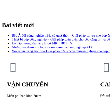
Bài viết mới
Bếp Á đôi công nghiệp TFL có quạt thổi – Giải pháp tối ưu cho bếp 
Thiết bị bếp công nghiệp – Giải pháp toàn diện cho bếp căng tin và bế
Lò hấp nướng đa năng EKA MKF 1011 TS
Những ưu điểm nổi bật của máy rửa bát công nghiệp ATA
Vòi phun tráng Jiwins – Giải pháp rửa sơ chế chuyên nghiệp cho bếp 
VẬN CHUYỂN
CA
Miễn phí bán kính 20km
Đổi trả