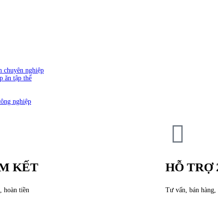
ăn chuyên nghiệp
p ăn tập thể
công nghiệp
M KẾT
HỖ TRỢ 
, hoàn tiền
Tư vấn, bán hàng, 