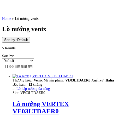
Home
»
Lò nướng venix
Lò nướng venix
Sort by :
Default
5 Results
Sort by:
Thương hiệu:
Venix
Mã sản phẩm:
VE03LTDAER0
Xuất xứ:
Italia
Bảo hành:
12 tháng
in
Lò hấp nướng đa năng
Sku:
VE03LTDAER0
Lò nướng VERTEX
VE03LTDAER0