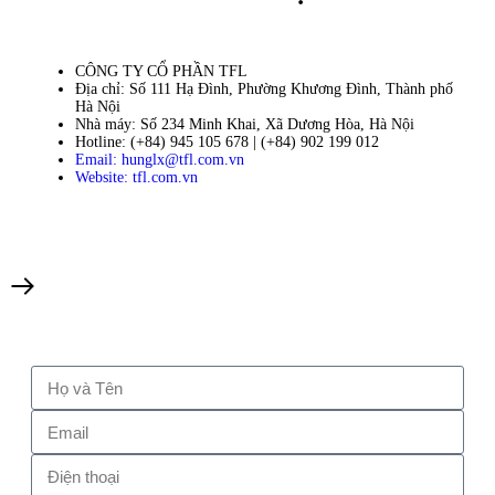
CÔNG TY CỔ PHẦN TFL
Địa chỉ: Số 111 Hạ Đình, Phường Khương Đình, Thành phố
Hà Nội
Nhà máy: Số 234 Minh Khai, Xã Dương Hòa, Hà Nội
Hotline: (+84) 945 105 678 | (+84) 902 199 012
Email: hunglx@tfl.com.vn
Website: tfl.com.vn
Bản quyền © 2024. Công ty cổ phần TFL.