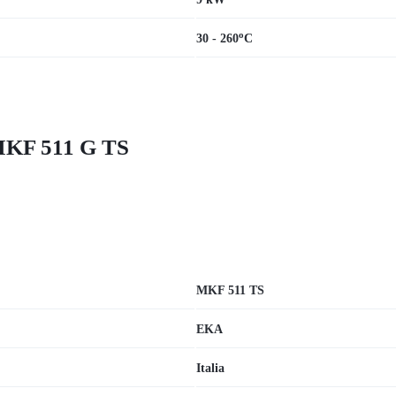
o
30 - 260
C
MKF 511 G TS
MKF 511 TS
EKA
Italia