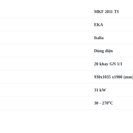
MKF 2011 TS
EKA
Italia
Dùng điện
20 khay GN 1/1
930x1035 x1900 (mm
31 kW
o
30 - 270
C