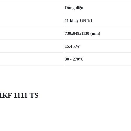
Dùng điện
11 khay GN 1/1
730x849x1130 (mm)
15.4 kW
o
30 - 270
C
MKF 1111 TS