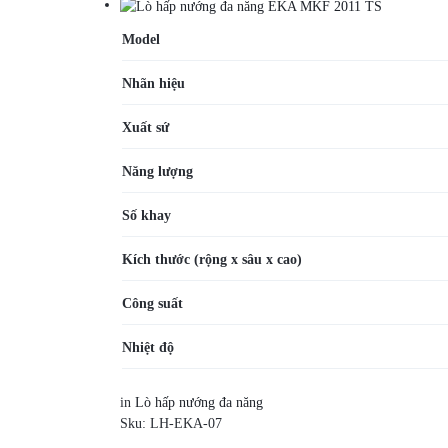
Model
Nhãn hiệu
Xuất sứ
Năng lượng
Số khay
Kích thước
(rộng x sâu x cao)
Công suất
Nhiệt độ
in
Lò hấp nướng đa năng
Sku:
LH-EKA-07