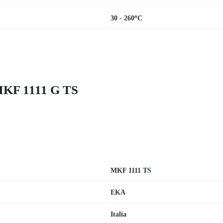
o
30 - 260
C
MKF 1111 G TS
MKF 1111 TS
EKA
Italia