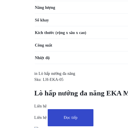
Năng lượng
Số khay
Kích thước
(rộng x sâu x cao)
Công suất
Nhiệt độ
in
Lò hấp nướng đa năng
Sku:
LH-EKA-05
Lò hấp nướng đa năng EKA 
Liên hệ
Liên hệ
Đọc tiếp