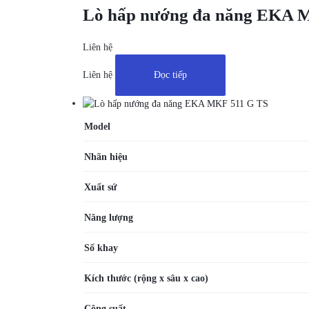
Lò hấp nướng đa năng EKA 
Liên hệ
Liên hệ
Đọc tiếp
Model
Nhãn hiệu
Xuất sứ
Năng lượng
Số khay
Kích thước
(rộng x sâu x cao)
Công suất