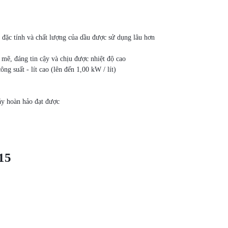
 đặc tính và chất lượng của dầu được sử dụng lâu hơn
mẽ, đáng tin cậy và chịu được nhiệt độ cao
g suất - lít cao (lên đến 1,00 kW / lít)
háy hoàn hảo đạt được
15