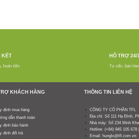
 KẾT
HỖ TRỢ 24/
ả, hoàn tiền
Tư vấn, bán hàn
TRỢ KHÁCH HÀNG
THÔNG TIN LIÊN HỆ
y định mua hàng
CÔNG TY CỔ PHẦN TFL
Địa chỉ: Số 111 Hạ Đình,
ớng dẫn thanh toán
Nhà máy: Số 234 Minh Kha
y định bảo hành
Hotline: (+84) 945 105 678 
 định đổi trả
Email: hunglx@tfl.com.vn