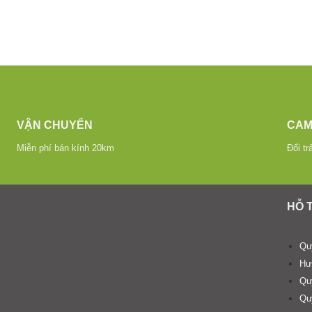
VẬN CHUYỂN
CAM
Miễn phí bán kính 20km
Đổi tr
HỖ 
Qu
Hư
Qu
Quy