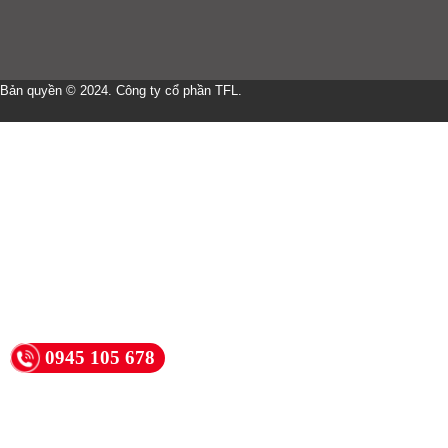
Bản quyền © 2024. Công ty cổ phần TFL.
0945 105 678