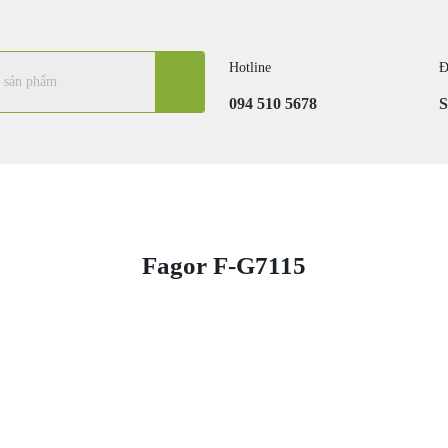
Hotline
Đ
094 510 5678
Fagor F-G7115