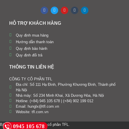
HỖ TRỢ KHÁCH HÀNG
Quy định mua hàng
Hướng dẫn thanh toán
Quy định bảo hành
Quy định đổi trả
THÔNG TIN LIÊN HỆ
CÔNG TY CỔ PHẦN TFL
Địa chỉ: Số 111 Hạ Đình, Phường Khương Đình, Thành phố
Hà Nội
Nhà máy: Số 234 Minh Khai, Xã Dương Hòa, Hà Nội
Hotline: (+84) 945 105 678 | (+84) 902 199 012
Email: hunglx@tfl.com.vn
Website: tfl.com.vn
Bản quyền © 2024. Công ty cổ phần TFL.
0945 105 678