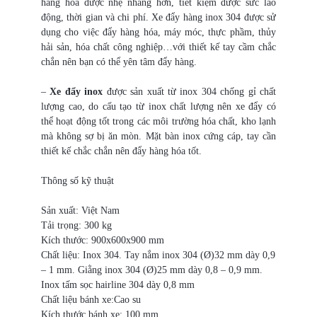
hàng hóa được nhẹ nhàng hơn, tiết kiệm được sức lao
động, thời gian và chi phí. Xe đẩy hàng inox 304 được sử
dụng cho việc đẩy hàng hóa, máy móc, thực phầm, thủy
hải sản, hóa chất công nghiệp…với thiết kế tay cầm chắc
chắn nên bạn có thể yên tâm đẩy hàng.
–
Xe đẩy inox
được sản xuất từ inox 304 chống gỉ chất
lượng cao, do cấu tạo từ inox chất lượng nên xe đẩy có
thể hoạt động tốt trong các môi trường hóa chất, kho lạnh
mà không sợ bị ăn mòn. Mặt bàn inox cứng cáp, tay cần
thiết kế chắc chắn nên đẩy hàng hóa tốt.
Thông số kỹ thuật
Sản xuất: Việt Nam
Tải trọng: 300 kg
Kích thước: 900x600x900 mm
Chất liệu: Inox 304. Tay nắm inox 304 (Ø)32 mm dày 0,9
– 1 mm. Giằng inox 304 (Ø)25 mm dày 0,8 – 0,9 mm.
Inox tấm sọc hairline 304 dày 0,8 mm
Chất liệu bánh xe:Cao su
Kích thước bánh xe: 100 mm