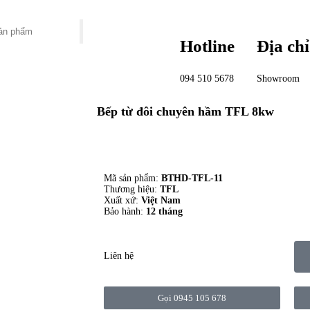
Hotline
Địa chỉ
094 510 5678
Showroom
Bếp từ đôi chuyên hầm TFL 8kw
Mã sản phẩm:
BTHD-TFL-11
Thương hiệu:
TFL
Xuất xứ:
Việt Nam
Bảo hành:
12 tháng
Liên hệ
Gọi 0945 105 678