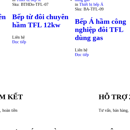
Sku:
BTHDo-TFL-07
in
Thiết bị bếp Á
Sku:
BA-TFL-09
ên
Bếp từ đôi chuyên
Bếp Á hầm công
hầm TFL 12kw
nghiệp đôi TFL
dùng gas
Liên hệ
Đọc tiếp
Liên hệ
Đọc tiếp
M KẾT
HỖ TRỢ 
, hoàn tiền
Tư vấn, bán hàng, 