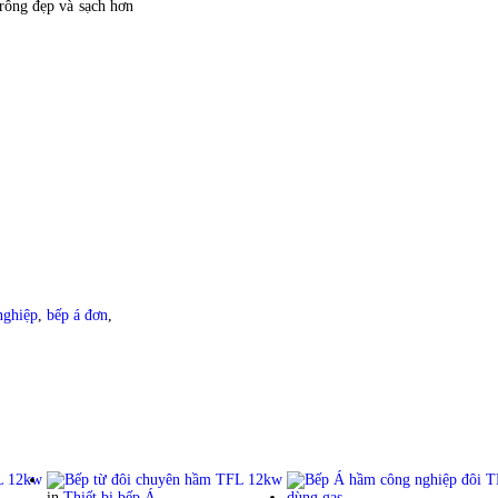
rông đẹp và sạch hơn
nghiệp
,
bếp á đơn
,
in
Thiết bị bếp Á