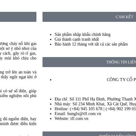
CAM KẾT
Sản phẩm nhập khẩu chính hãng
Giá thành cạnh tranh nhất
ượng cháy nổ khí gas
Bảo hành 12 tháng với tất cả các sản phẩm
một sơ ý nhỏ nhoi của
cách, gây rò rỉ gas,
gây mùi khó chịu cho
THÔNG TIN LIÊ
g trở lên an toàn và
thấy ngột ngạt khi ở
CÔNG TY CỔ 
i có sự số điện, giúp
 kiểm nghiệm nồi phù
Địa chỉ: Số 111 Phố Hạ Đình, Phường Thanh 
Nhà máy: Số 234 Minh Khai, Xã Cát Quế, Hu
Hotline: (+84) 945 105 678 | (+84) 902 199 0
Email: hunglx@tfl.com.vn
Website: tfl.com.vn
g đủ nguồn điện, hay
 minh được điều kiện