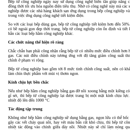
Bếp từ công nghiệp ngày nay sử dụng công nghệ biến tần giúp nâng cao
đồng thời tối ưu hóa nguồn điện tiêu thụ. Nhờ có công nghệ này mà các 
nghiệp được các nhà hàng khách sạn ứng dụng trong bếp công nghiệp và
trong việc ứng dụng công nghệ tiết kiệm điện.
So với các loại bếp dùng gas, bếp từ công nghiệp tiết kiệm hơn đến 50%
có bề ngoài gọn đẹp thời trang, bếp từ công nghiệp còn ổn định và tiết
hẳn các loại bếp hầm công nghiệp khác.
Các chức năng thể hiện rõ ràng
Chắc chắn bạn phải công nhận rằng bếp từ có nhiều mức điều chỉnh hơn 
gas. Các nút điều chỉnh này tương ứng với độ tăng giảm công suất thiế
chỉnh ở phạm vi rộng.
Bếp từ công nghiệp bao gồm tới 8 mức tinh chỉnh công suất, nên có kh
làm chín thực phẩm với mùi vị thơm ngon.
Kính chịu lực bền chắc
Nếu như bếp hầm công nghiệp bằng gas đỡ nồi xoong bằng một kiềng có
gỉ sét, thì bếp từ công nghiệp lại được trang bị một mặt kính chịu lực
nhiệt độ lên đến 1000 °C
Tác động tập trung
Không như bếp hầm công nghiệp sử dụng bằng gas, ngọn lửa có thể bốc 
gây các vết cháy quai nồi, hay vệt màu bẩn rất khó chịu, thì bếp từ cô
nhiệt tác động vào chính giữa đáy nồi. Nhiệt này sẽ chỉ làm nóng q