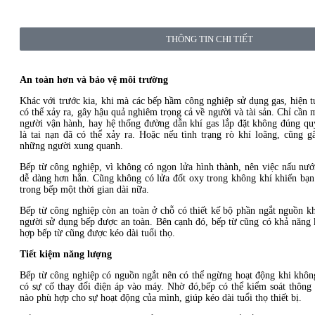
THÔNG TIN CHI TIẾT
An toàn hơn và bảo vệ môi trường
Khác với trước kia, khi mà các bếp hầm công nghiệp sử dụng gas, hiện t
có thể xảy ra, gây hậu quả nghiêm trọng cả về người và tài sản. Chỉ cần 
người vận hành, hay hệ thống đường dẫn khí gas lắp đặt không đúng quy 
là tai nạn đã có thể xảy ra. Hoặc nếu tình trạng rò khí loãng, cũng 
những người xung quanh.
Bếp từ công nghiệp, vì không có ngọn lửa hình thành, nên việc nấu nướn
dễ dàng hơn hẳn. Cũng không có lửa đốt oxy trong không khí khiến bạn 
trong bếp một thời gian dài nữa.
Bếp từ công nghiệp còn an toàn ở chỗ có thiết kế bộ phần ngắt nguồn kh
người sử dụng bếp được an toàn. Bên cạnh đó, bếp từ cũng có khả năng
hợp bếp từ cũng được kéo dài tuổi thọ.
Tiết kiệm năng lượng
Bếp từ công nghiệp có nguồn ngắt nên có thể ngừng hoạt động khi khôn
có sự cố thay đổi điện áp vào máy. Nhờ đó,bếp có thể kiểm soát thông
nào phù hợp cho sự hoạt động của mình, giúp kéo dài tuổi thọ thiết bị.