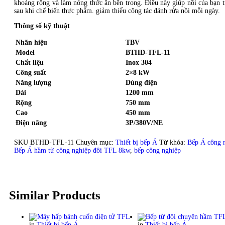
khoảng rộng và làm nóng thức ăn bên trong. Điều này giúp nồi của bạn t
sau khi chế biến thực phẩm. giảm thiểu công tác đánh rửa nồi mỗi ngày.
Thông số kỹ thuật
Nhãn hiệu
TBV
Model
BTHD-TFL-11
Chất liệu
Inox 304
Công suất
2×8 kW
Năng lượng
Dùng điện
Dài
1200 mm
Rộng
750 mm
Cao
450 mm
Điện năng
3P/380V/NE
SKU
BTHD-TFL-11
Chuyên mục:
Thiết bị bếp Á
Từ khóa:
Bếp Á công 
Bếp Á hầm từ công nghiệp đôi TFL 8kw
,
bếp công nghiệp
Similar Products
in
Thiết bị bếp Á
in
Thiết bị bếp Á