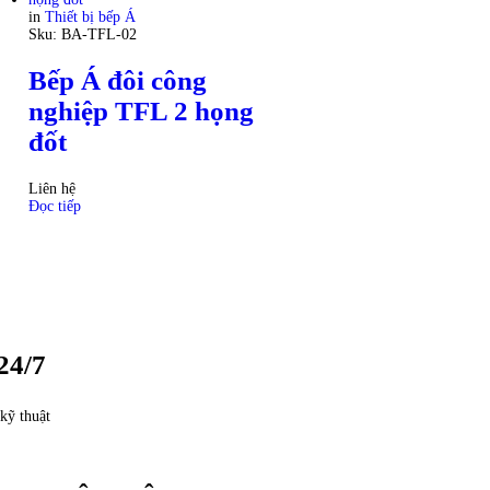
in
Thiết bị bếp Á
Sku:
BA-TFL-02
Bếp Á đôi công
nghiệp TFL 2 họng
đốt
Liên hệ
Đọc tiếp
24/7
kỹ thuật