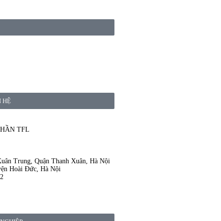
N HỆ
PHẦN TFL
Xuân Trung, Quận Thanh Xuân, Hà Nội
yện Hoài Đức, Hà Nội
12