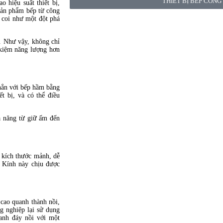
THIẾT BỊ BẾP CÔNG
 hiệu suất thiết bị,
sản phẩm bếp từ công
 coi như một đột phá
. Như vậy, không chỉ
 kiệm năng lượng hơn
hẳn với bếp hầm bằng
t bị, và có thể điều
ả năng từ giữ ấm đến
 kích thước mảnh, dễ
. Kính này chịu được
cao quanh thành nồi,
ng nghiệp lại sử dụng
uanh đáy nồi với một