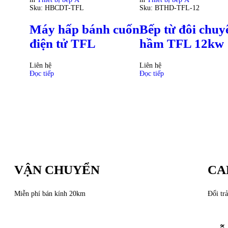
Sku:
HBCDT-TFL
Sku:
BTHD-TFL-12
Máy hấp bánh cuốn
Bếp từ đôi chuy
điện tử TFL
hầm TFL 12kw
Liên hệ
Liên hệ
Đọc tiếp
Đọc tiếp
VẬN CHUYỂN
CA
Miễn phí bán kính 20km
Đổi trả