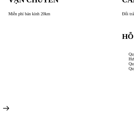
Miễn phí bán kính 20km
Đổi trả
HỖ
Qu
Hư
Qu
Qu
Bản quyền © 2024. Công ty cổ phần TFL.