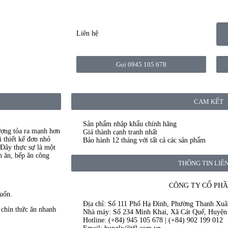
Liên hệ
Gọi 0945 105 678
CAM KẾT
Sản phẩm nhập khẩu chính hãng
ượng tỏa ra mạnh hơn
Giá thành cạnh tranh nhất
 thiết kế đơn nhỏ
Bảo hành 12 tháng với tất cả các sản phẩm
 Đây thực sự là một
n ăn, bếp ăn công
THÔNG TIN LIÊ
CÔNG TY CỔ PHẦ
uốn.
Địa chỉ: Số 111 Phố Hạ Đình, Phường Thanh Xu
m chín thức ăn nhanh
Nhà máy: Số 234 Minh Khai, Xã Cát Quế, Huyện
Hotline: (+84) 945 105 678 | (+84) 902 199 012