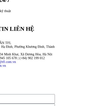
kỹ thuật
IN LIÊN HỆ
ẦN TFL
11 Hạ Đình, Phường Khương Đình, Thành
34 Minh Khai, Xã Dương Hòa, Hà Nội
 945 105 678 | (+84) 902 199 012
@tfl.com.vn
om.vn