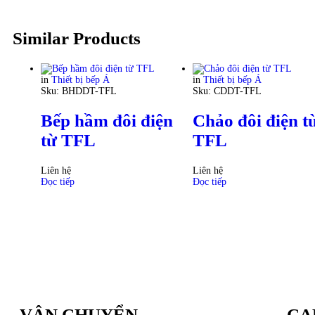
Similar Products
in
Thiết bị bếp Á
in
Thiết bị bếp Á
Sku:
BHDDT-TFL
Sku:
CDDT-TFL
Bếp hầm đôi điện
Chảo đôi điện t
từ TFL
TFL
Liên hệ
Liên hệ
Đọc tiếp
Đọc tiếp
VẬN CHUYỂN
CA