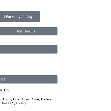
Thêm vào giỏ hàng
Nhận báo giá
N HỆ
N TFL
ân Trung, Quận Thanh Xuân, Hà Nội
 Hoài Đức, Hà Nội