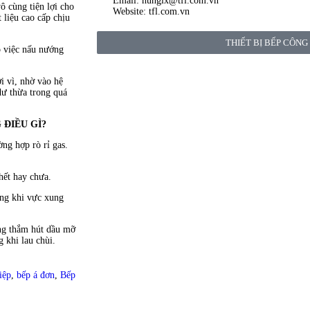
Email: hunglx@tfl.com.vn
ô cùng tiện lợi cho
Website: tfl.com.vn
 liệu cao cấp chịu
THIẾT BỊ BẾP CÔNG
o việc nấu nướng
i vì, nhờ vào hệ
dư thừa trong quá
 ĐIỀU GÌ?
ờng hợp rò rỉ gas.
hết hay chưa.
ững khi vực xung
ng thắm hút dầu mỡ
 khi lau chùi.
iệp
,
bếp á đơn
,
Bếp