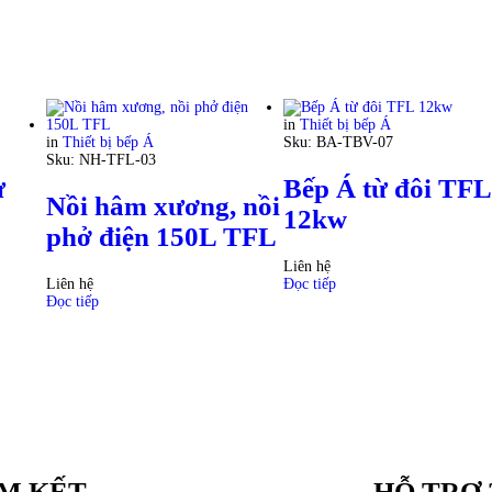
in
Thiết bị bếp Á
in
Thiết bị bếp Á
Sku:
BA-TBV-07
Sku:
NH-TFL-03
ừ
Bếp Á từ đôi TFL
Nồi hâm xương, nồi
12kw
phở điện 150L TFL
Liên hệ
Liên hệ
Đọc tiếp
Đọc tiếp
M KẾT
HỖ TRỢ 