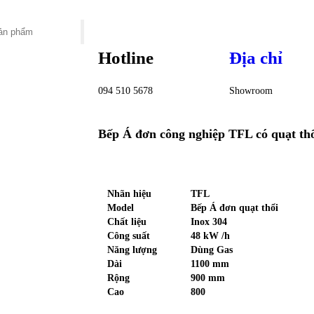
Hotline
Địa chỉ
094 510 5678
Showroom
Bếp Á đơn công nghiệp TFL có quạt th
Nhãn hiệu
TFL
Model
Bếp Á đơn quạt thổi
Chất liệu
Inox 304
Công suất
48 kW /h
Năng lượng
Dùng Gas
Dài
1100 mm
Rộng
900 mm
Cao
800