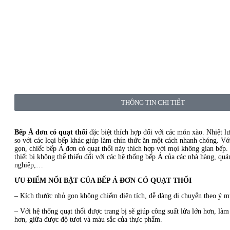
THÔNG TIN CHI TIẾT
Bếp Á đơn có quạt thổi
đặc biệt thích hợp đối với các món xào. Nhiệt l
so với các loại bếp khác giúp làm chín thức ăn một cách nhanh chóng. Với
gọn, chiếc bếp Á đơn có quạt thổi này thích hợp với mọi không gian bếp.
thiết bị không thể thiếu đối với các hệ thống bếp Á của các nhà hàng, quá
nghiệp,…
ƯU ĐIỂM NỔI BẬT CỦA BẾP Á ĐƠN CÓ QUẠT THỔI
– Kích thước nhỏ gọn không chiếm diện tích, dễ dàng di chuyển theo ý m
– Với hệ thống quạt thổi được trang bị sẽ giúp công suất lửa lớn hơn, là
hơn, giữa được độ tươi và màu sắc của thực phẩm.