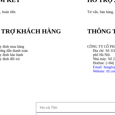
, hoàn tiền
Tư vấn, bán hàng, 
 TRỢ KHÁCH HÀNG
THÔNG T
y định mua hàng
CÔNG TY CỔ PH
ớng dẫn thanh toán
Địa chỉ: Số 1
y định bảo hành
phố Hà Nội
y định đổi trả
Nhà máy: Số 2
Hotline: (+84)
Email: hunglx
Website: tfl.c