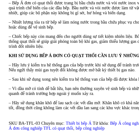
– Bếp Á đơn có quạt thổi được trang bị bầu chứa nước và vòi nước inox v
quá trình chế biến của các đầu bếp. Bầu nước và vòi nước được làm từ vật
nhiệt, giúp các bộ phận này không bị gỉ sét, hư hỏng và biến dạng.
– Nhiệt lượng tỏa ra từ bếp sẽ làm nóng nước trong bầu chứa phục vụ ch
hoặc dùng để vệ sinh bếp.
– Chiếc bếp này còn mang đến cho người dùng sự tiết kiệm nhiên liệu. Bở
thống quạt thổi sẽ giúp giải phóng toàn bộ khí gas, giảm thiểu lượng gas 
trình đốt nhiên liệu.
KHI SỬ DỤNG BẾP Á ĐƠN CÓ QUẠT THỔI CẦN LƯU Ý NHỮNG
– Hãy lưu ý kiểm tra hệ thống gas của bếp trước khi sử dụng để tránh trư
Nếu ngửi thấy mùi gas tuyệt đối không được mở bất kỳ thiết bị gas nào.
– Sau khi sử dụng xong nên kiểm tra hệ thống van của bếp đã được khóa 
– Vì dầu mỡ có tính dễ bắt lửa, bạn nên thường xuyên vệ sinh bếp và nh
quanh để tránh trường hợp ngoài ý muốn xảy ra.
– Hãy sử dụng khăn khô để lau sạch các vết dầu mỡ. Khăn khô có khả nă
tốt, đồng thời cũng không làm các vết dầu lan sang các khu vực khác trong
SKU
BA-TFL-03
Chuyên mục:
Thiết bị bếp Á
Từ khóa:
Bếp Á công ngh
Á đơn công nghiệp TFL có quạt thổi
,
bếp công nghiệp